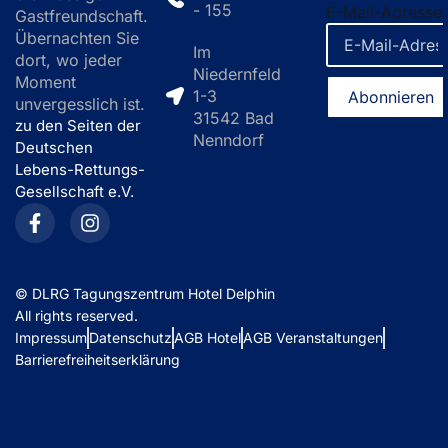
- 155
E-Mail-Adresse
Gastfreundschaft.
Übernachten Sie
Im
dort, wo jeder
Niedernfeld
Moment
1-3
unvergesslich ist.
31542 Bad
zu den Seiten der
Nenndorf
Deutschen
Lebens-Rettungs-
Gesellschaft e.V.
©
DLRG Tagungszentrum Hotel Delphin
All rights reserved.
Impressum
Datenschutz
AGB Hotel
AGB Veranstaltungen
Barrierefreiheitserklärung