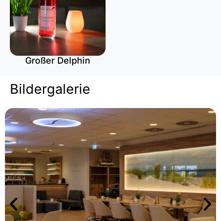
Großer Delphin
Wildberrylikör mit
Himbeere
Bildergalerie