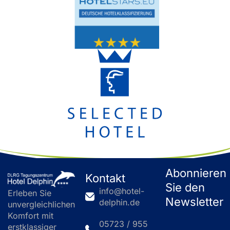
Abonnieren
Kontakt
Sie den
info@hotel-
Erleben Sie
Newsletter
delphin.de
unvergleichlichen
Komfort mit
05723 / 955
erstklassiger