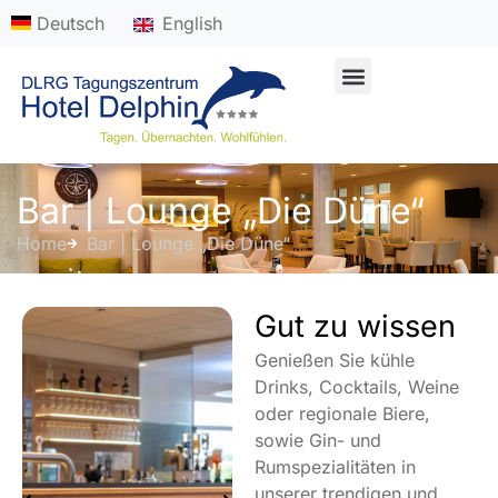
Inhalt
Deutsch
English
springen
Ihre Feierlichkeit anfragen
Bar | Lounge „Die Düne“
Home
Bar | Lounge „Die Düne“
Gut zu wissen
Genießen Sie kühle
Drinks, Cocktails, Weine
oder regionale Biere,
sowie Gin- und
Rumspezialitäten in
unserer trendigen und