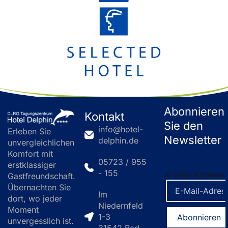
Abonnieren
Kontakt
Sie den
info@hotel-
Erleben Sie
Newsletter
delphin.de
unvergleichlichen
Komfort mit
05723 / 955
erstklassiger
- 155
E-Mail-Adresse
Gastfreundschaft.
Übernachten Sie
Im
dort, wo jeder
Niedernfeld
Moment
1-3
unvergesslich ist.