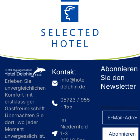
Abonnieren
Kontakt
Sie den
info@hotel-
Erleben Sie
Newsletter
delphin.de
unvergleichlichen
Komfort mit
05723 / 955
erstklassiger
- 155
E-Mail-Adresse
Gastfreundschaft.
Übernachten Sie
Im
dort, wo jeder
Niedernfeld
Moment
1-3
unvergesslich ist.