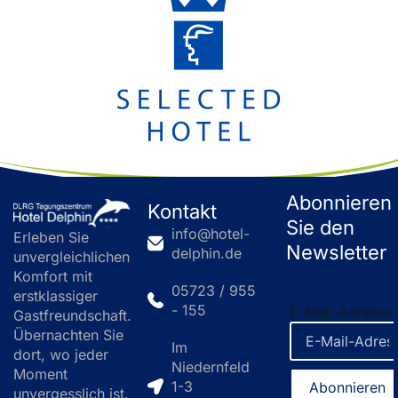
Abonnieren
Kontakt
Sie den
info@hotel-
Erleben Sie
Newsletter
delphin.de
unvergleichlichen
Komfort mit
05723 / 955
erstklassiger
- 155
E-Mail-Adresse
Gastfreundschaft.
Übernachten Sie
Im
dort, wo jeder
Niedernfeld
Moment
1-3
unvergesslich ist.